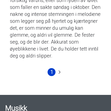
forsiktig vårbris, eller som lyden av løvet
som faller en sakte søndag i oktober. Den
nakne og intense stemningen i melodiene
som legger seg på hjertet og kjærtegner
det, er som minner du umulig kan
glemme, og aldri vil glemme. De fester
seg, og de blir der. Akkurat som
øyeblikkene i livet. De du holder tett inntil
deg og aldri slipper.
1
Nåværende
Neste
Sider
side
side
Musikk