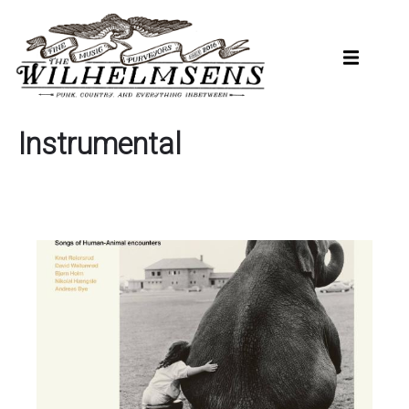
Hopp
til
hovedinnhold
Instrumental