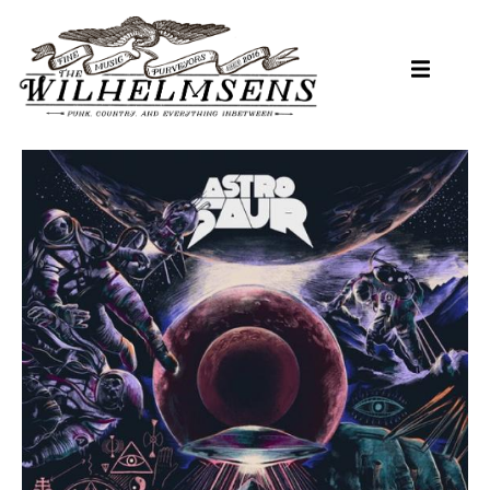
Hopp
til
hovedinnhold