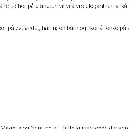
lte tid her på planeten vil vi styre elegant unna, så
bor på østlandet, har ingen barn og liker å tenke p
Magnus og Nora, og et ufattelig irriterende dyr som h