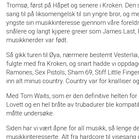
Tromsø, først på Håpet og senere i Kroken. Den 
sang til på liksomengelsk til sin yngre bror, og m
yngste sin musikkinteresse gjennom våre foreld
snålere og langt kjipere greier som James Last,
musikknerder var født.
Så gikk turen til Øya, nærmere bestemt Vesterlia,
fulgte med fra Kroken, og snart hadde vi oppdag
Ramones, Sex Pistols, Sham 69, Stiff Little Fingers
inn alt minus country. Country var for knalliser 
Med Tom Waits, som er den definitive helten for os
Lovett og en hel bråte av trubadurer ble kompat
måtte undersøke.
Siden har vi vært åpne for all musikk, så lenge de
musikkinteresserte. Alt fra hardcore til visesang