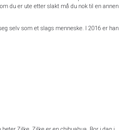
 om du er ute etter slakt må du nok til en annen
å seg selv som et slags menneske. I 2016 er han
eter Zilke. Zilke er en chihuahua. Bor i dag i