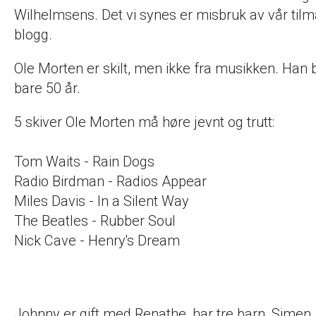
Wilhelmsens. Det vi synes er misbruk av vår tilmå
blogg.
Ole Morten er skilt, men ikke fra musikken. Han 
bare 50 år.
5 skiver Ole Morten må høre jevnt og trutt:
Tom Waits - Rain Dogs
Radio Birdman - Radios Appear
Miles Davis - In a Silent Way
The Beatles - Rubber Soul
Nick Cave - Henry's Dream
Johnny er gift med Renathe, har tre barn, Simen, 