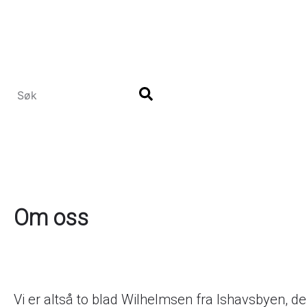
Hopp
til
hovedinnhold
Om oss
Vi er altså to blad Wilhelmsen fra Ishavsbyen, 