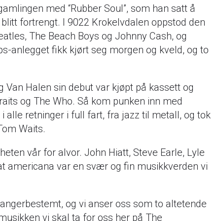
 gamlingen med “Rubber Soul”, som han satt å
 blitt fortrengt. I 9022 Krokelvdalen oppstod den
Beatles, The Beach Boys og Johnny Cash, og
s-anlegget fikk kjørt seg morgen og kveld, og to
og Van Halen sin debut var kjøpt på kassett og
Straits og The Who. Så kom punken inn med
e retninger i full fart, fra jazz til metall, og tok
 Tom Waits.
eten vår for alvor. John Hiatt, Steve Earle, Lyle
 at americana var en svær og fin musikkverden vi
e sjangerbestemt, og vi anser oss som to altetende
 musikken vi skal ta for oss her på The