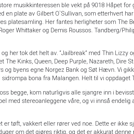
store musikkinteressen ble vekt på 9018 Håpet for
ed en plate av Gilbert O`Sullivan, som etterhvert har
res platesamling. Her fantes herligheter som The 
 Roger Whittaker og Demis Roussos. Tandberg/Philip
 og her tok det helt av. “Jailbreak” med Thin Lizzy 
et The Kinks, Queen, Deep Purple, Nazareth, Dire 
 og byens egne Norgez Bank og Søt Hævn. Vi gikk i all
og sidrompa bona fra Malangen. Helt til vi oppdaget
s begge, kom naturligvis alle sjangre inn i bevissth
ibel med stereoanleggene våre, og vi innså endelig
t er tøft, vakkert eller rører ved noe. Dette er ikk
 duger om det gjøres riktig, og det er akkurat denne