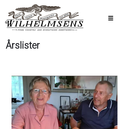
Hopp
til
hovedinnhold
Årslister