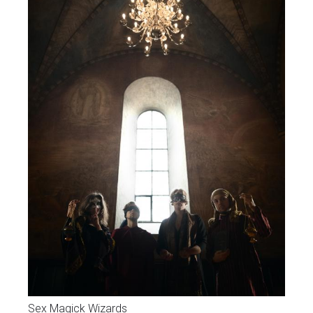
Sex Magick Wizards