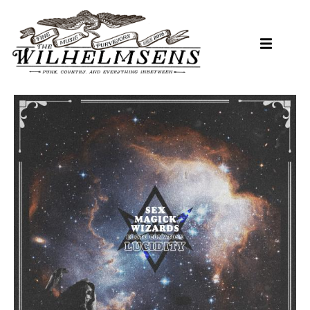
Hopp
til
hovedinnhold