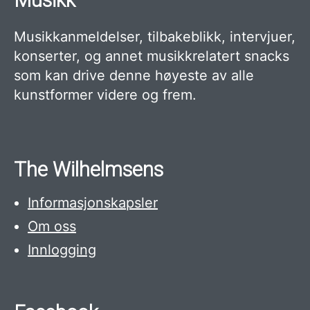
Musikk
Musikkanmeldelser, tilbakeblikk, intervjuer,
konserter, og annet musikkrelatert snacks
som kan drive denne høyeste av alle
kunstformer videre og frem.
The Wilhelmsens
Informasjonskapsler
Om oss
Innlogging