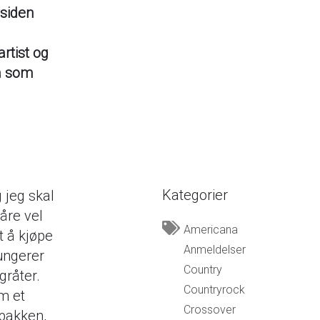
 siden
rtist og
å som
Kategorier
g jeg skal
såre vel
Americana
mt å kjøpe
Anmeldelser
fungerer
Country
gråter.
Countryrock
om et
Crossover
 bakken,