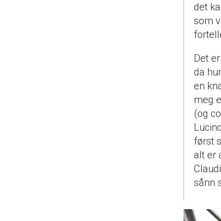
det ka
som vi
fortel
Det er
da hun
en kn
meg e
(og c
Lucind
først 
alt er
Claudi
sånn s