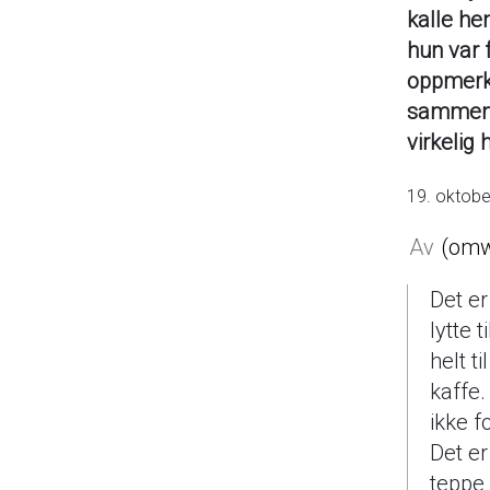
kalle he
hun var 
oppmerks
sammen m
virkelig 
19. oktob
omw
Det er
lytte 
helt t
kaffe.
ikke f
Det er
teppe 