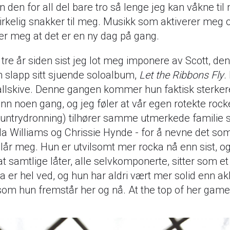
n den for all del bare tro så lenge jeg kan våkne til
rkelig snakker til meg. Musikk som aktiverer meg 
ler meg at det er en ny dag på gang.
 tre år siden sist jeg lot meg imponere av Scott, d
 slapp sitt sjuende soloalbum,
Let the Ribbons Fly
.
allskive. Denne gangen kommer hun faktisk sterke
nn noen gang, og jeg føler at vår egen rotekte ro
ountrydronning) tilhører samme utmerkede familie
a Williams og Chrissie Hynde - for å nevne det som
slår meg. Hun er utvilsomt mer rocka nå enn sist, o
 at samtlige låter, alle selvkomponerte, sitter som e
a er hel ved, og hun har aldri vært mer solid enn ak
om hun fremstår her og nå. At the top of her game