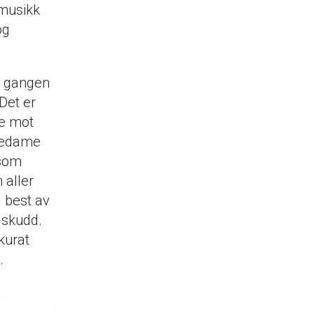
 musikk
og
en gangen
 Det er
re mot
ckedame
 som
 aller
g best av
t skudd.
kurat
.