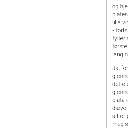
og hje
plates
lilla 
- fort
fyller
første
lang n
Ja, fo
gjenno
dette 
gjenno
plata 
dævels
alt er
meg se