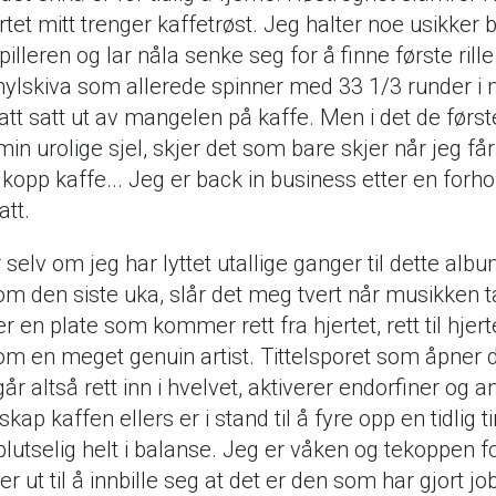
rtet mitt trenger kaffetrøst. Jeg halter noe usikker bo
pilleren og lar nåla senke seg for å finne første rill
vinylskiva som allerede spinner med 33 1/3 runder i 
satt satt ut av mangelen på kaffe. Men i det de førs
 min urolige sjel, skjer det som bare skjer når jeg få
 kopp kaffe... Jeg er back in business etter en forho
att.
r selv om jeg har lyttet utallige ganger til dette alb
m den siste uka, slår det meg tvert når musikken tar
er en plate som kommer rett fra hjertet, rett til hjert
m en meget genuin artist. Tittelsporet som åpner
går altså rett inn i hvelvet, aktiverer endorfiner og 
kap kaffen ellers er i stand til å fyre opp en tidlig t
 plutselig helt i balanse. Jeg er våken og tekoppen f
r ut til å innbille seg at det er den som har gjort jo