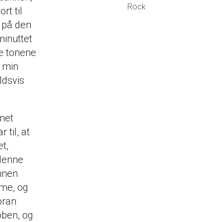
Rock
rt til
e på den
minuttet
te tonene
r min
ldsvis
umet
 til, at
et,
 denne
annen
ime, og
oran
bben, og