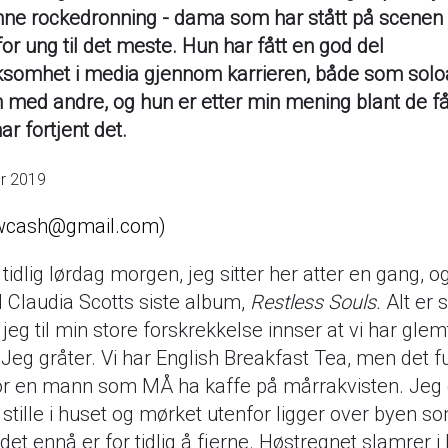
nne rockedronning - dama som har stått på scenen
for ung til det meste. Hun har fått en god del
omhet i media gjennom karrieren, både som soloa
ed andre, og hun er etter min mening blant de f
har fortjent det.
er 2019
cash@gmail.com
 tidlig lørdag morgen, jeg sitter her atter en gang, o
til Claudia Scotts siste album,
Restless Souls.
Alt er 
il jeg til min store forskrekkelse innser at vi har gle
 Jeg gråter. Vi har English Breakfast Tea, men det 
or en mann som MÅ ha kaffe på mårrakvisten. Jeg 
 stille i huset og mørket utenfor ligger over byen s
det ennå er for tidlig å fjerne. Høstregnet slamrer i