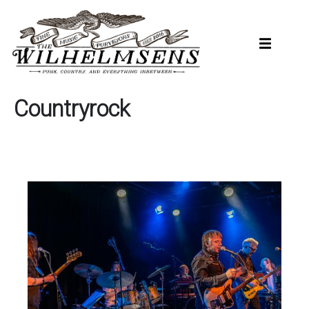
Hopp
til
hovedinnhold
Countryrock