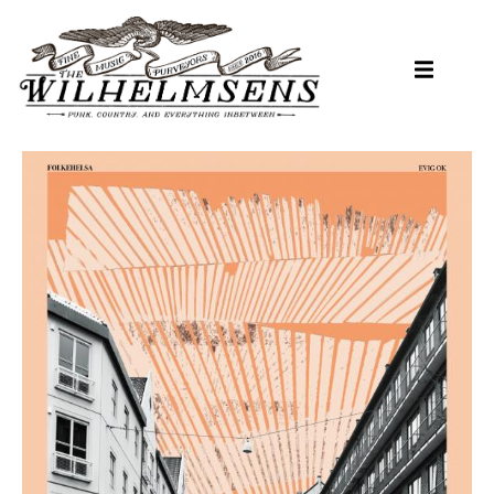
Hopp
til
hovedinnhold