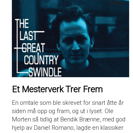
Et Mesterverk Trer Frem
En omtale som ble skrevet for snart åtte år
siden må opp og fram, og ut i lyset. Ole
Morten så tidlig at Bendik Brænne, med god
hjelp av Daniel Romano, lagde en klassiker