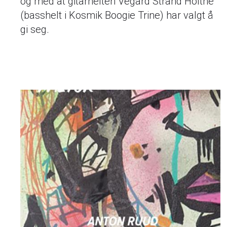
og med at gitarhelten Vegard Strand Holthe
(basshelt i Kosmik Boogie Trine) har valgt å
gi seg.