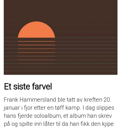
Et siste farvel
Frank Hammersland ble tatt av kreften 20.
januar i fjor etter en tøff kamp. I dag slippes
hans fjerde soloalbum, et album han skrev
på og spilte inn låter til da han fikk den kjipe