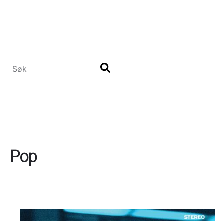
Hopp
til
hovedinnhold
Pop