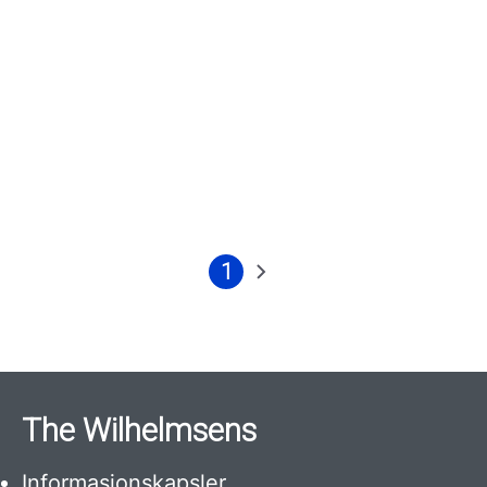
1
Nåværende
Neste
side
side
The Wilhelmsens
Informasjonskapsler