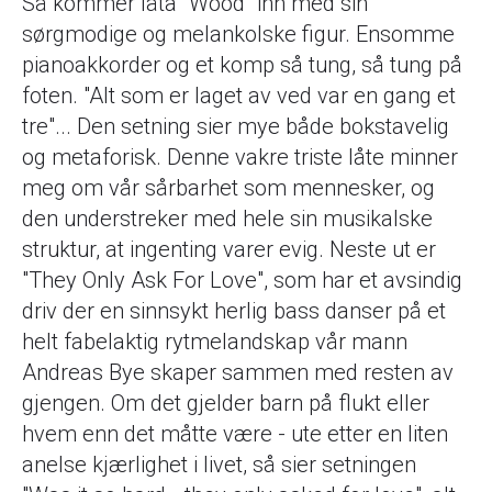
Så kommer låta "Wood" inn med sin
sørgmodige og melankolske figur. Ensomme
pianoakkorder og et komp så tung, så tung på
foten. "Alt som er laget av ved var en gang et
tre"... Den setning sier mye både bokstavelig
og metaforisk. Denne vakre triste låte minner
meg om vår sårbarhet som mennesker, og
den understreker med hele sin musikalske
struktur, at ingenting varer evig. Neste ut er
"They Only Ask For Love", som har et avsindig
driv der en sinnsykt herlig bass danser på et
helt fabelaktig rytmelandskap vår mann
Andreas Bye skaper sammen med resten av
gjengen. Om det gjelder barn på flukt eller
hvem enn det måtte være - ute etter en liten
anelse kjærlighet i livet, så sier setningen