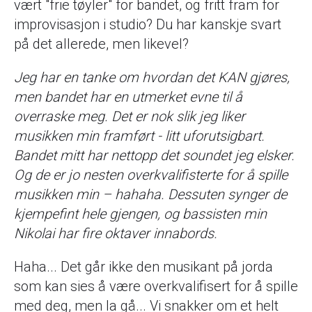
vært "frie tøyler" for bandet, og fritt fram for
improvisasjon i studio? Du har kanskje svart
på det allerede, men likevel?
Jeg har en tanke om hvordan det KAN gjøres,
men bandet har en utmerket evne til å
overraske meg. Det er nok slik jeg liker
musikken min framført - litt uforutsigbart.
Bandet mitt har nettopp det soundet jeg elsker.
Og de er jo nesten overkvalifisterte for å spille
musikken min – hahaha. Dessuten synger de
kjempefint hele gjengen, og bassisten min
Nikolai har fire oktaver innabords.
Haha... Det går ikke den musikant på jorda
som kan sies å være overkvalifisert for å spille
med deg, men la gå... Vi snakker om et helt