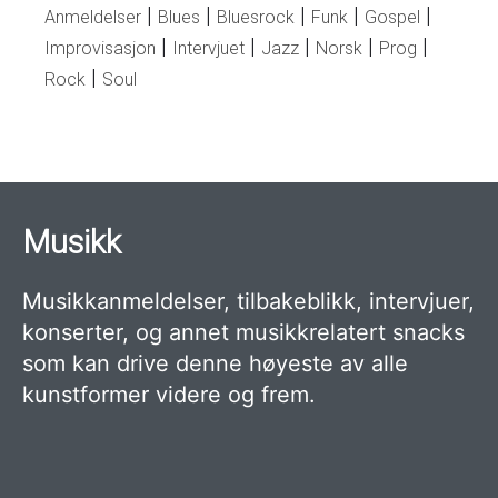
Anmeldelser
Blues
Bluesrock
Funk
Gospel
Improvisasjon
Intervjuet
Jazz
Norsk
Prog
Rock
Soul
Musikk
Musikkanmeldelser, tilbakeblikk, intervjuer,
konserter, og annet musikkrelatert snacks
som kan drive denne høyeste av alle
kunstformer videre og frem.