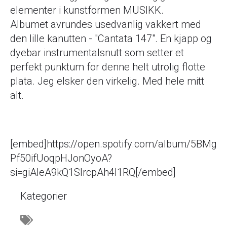
elementer i kunstformen MUSIKK.
Albumet avrundes usedvanlig vakkert med
den lille kanutten - "Cantata 147". En kjapp og
dyebar instrumentalsnutt som setter et
perfekt punktum for denne helt utrolig flotte
plata. Jeg elsker den virkelig. Med hele mitt
alt.
[embed]https://open.spotify.com/album/5BMg
Pf50ifUoqpHJonOyoA?
si=giAleA9kQ1SIrcpAh4l1RQ[/embed]
Kategorier