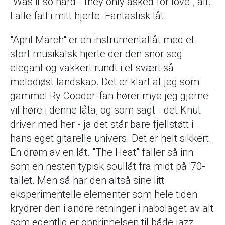
"Was it so hard - they only asked for love", alt.
I alle fall i mitt hjerte. Fantastisk låt.
"April March" er en instrumentallåt med et
stort musikalsk hjerte der den snor seg
elegant og vakkert rundt i et svært så
melodiøst landskap. Det er klart at jeg som
gammel Ry Cooder-fan hører mye jeg gjerne
vil høre i denne låta, og som sagt - det Knut
driver med her - ja det står bare fjellstøtt i
hans eget gitarelle univers. Det er helt sikkert.
En drøm av en låt. "The Heat" faller så inn
som en nesten typisk soullåt fra midt på '70-
tallet. Men så har den altså sine litt
eksperimentelle elementer som hele tiden
krydrer den i andre retninger i nabolaget av alt
som egentlig er opprinnelsen til både jazz,