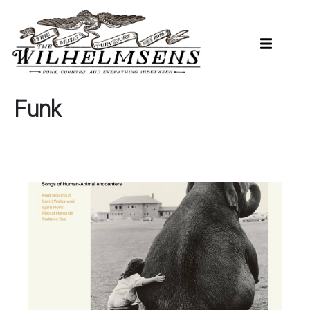
Hopp
til
hovedinnhold
Funk