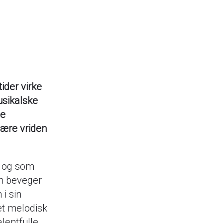
tider virke
usikalske
se
være vriden
, og som
om beveger
i sin
et melodisk
alentfulle