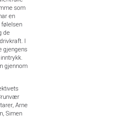
stemme som
har en
 følelsen
g de
rivkraft. I
ne gjengens
inntrykk.
inn gjennom
ektivets
 Brunvær
tarer, Arne
in, Simen