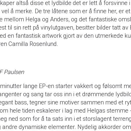
er altså disse et lydbilde det er lett å forsvinne i
e, vel å merke. De tre låtene som er å finne her, er et
 mellom Helga og Anders, og det fantastiske oms
 til sin rett på vinylutgaven, besitter bilder tatt av
ed en fantastisk artwork gjort av den utmerkede k
en Camilla Rosenlund.
 F Paulsen
minutter lange EP-en starter vakkert og følsomt me
angenter og sang tar oss inn i et drømmende lydbild
egant bass, tegner sine motiver sammen med et ry
om hele tiden eskalerer i lag med Helgas stemme 
seg ned som for å ta sats inn i et storslagent terren
g andre dynamiske elementer. Nydelig akkorder om