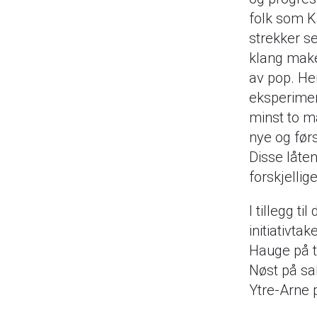
folk som K
strekker se
klang make
av pop. He
eksperiment
minst to m
nye og før
Disse låten
forskjellig
I tillegg t
initiativt
Hauge på ta
Nøst på sa
Ytre-Arne 