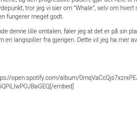
depunkt, tror jeg vi sier om "Whale", selv om hvert
n fungerer meget godt.
de denne lille omtalen, føler jeg at det er på sin pla
 en langspiller fra gjengen. Dette vil jeg ha mer av
tps://open.spotify.com/album/0mqVaCcQjs7xzrxP
P6QPiLIwPOJBaGEQ[/embed]