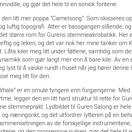
nvidde, og gjør det hele til en sonisk fontene.
r den litt mer poppa "Camelsong". Som skisseres 
og luftig topografi. Atter er bassgangen slående, o
det større rom for Gurens stemmeakrobatikk. Her 
eftig og leken, og det var nok her mine tanker om 
ot. Låta kiler meg litt under føttene, samtidig som de
ynamikk som gjør langt mer enn å bare kile. Av en 
eg lyst til å vaske rundt i huset når jeg hører denne l
se meg litt for den.
"Whale" er en smule tyngere enn forgjengerne. Med 
tme, legger den en litt hard struktur til rette for G
e stemmeprakt. Lydbildet til Guren Salong er hele
 og næringsrikt, og det utfordrer lytteren på en beh
Sammensetningen av de forskjellige instrumentene,
ene, og den progressive pulsen, gjør det hele til r