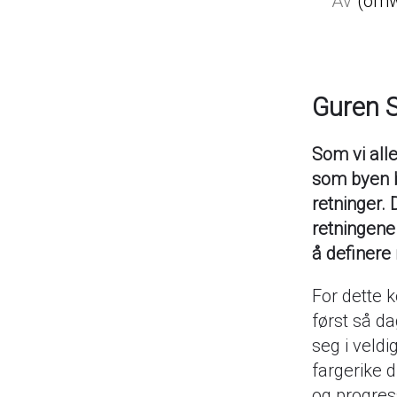
omw
Guren S
Som vi alle
som byen b
retninger. 
retningene
å definere 
For dette k
først så d
seg i veld
fargerike 
og progress