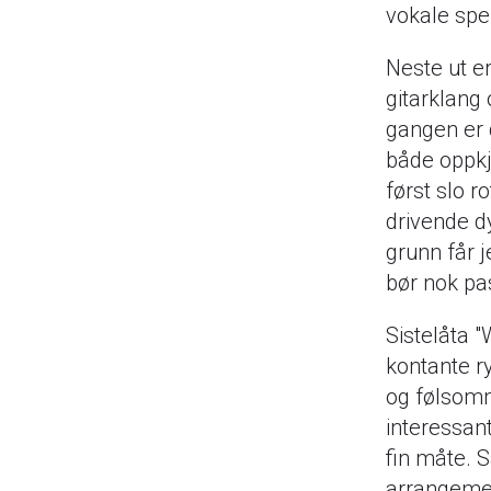
vokale spen
Neste ut e
gitarklang 
gangen er 
både oppkj
først slo r
drivende d
grunn får j
bør nok pas
Sistelåta 
kontante ry
og følsomm
interessant
fin måte. 
arrangement