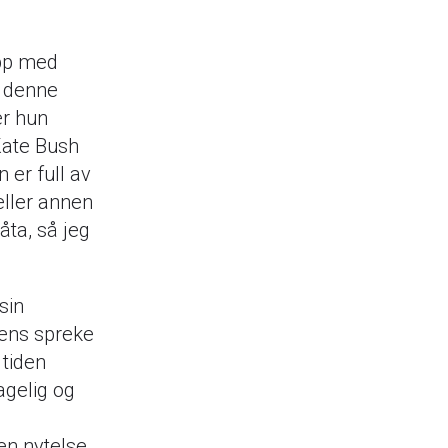
opp med
g denne
er hun
Kate Bush
n er full av
eller annen
åta, så jeg
sin
urens spreke
 tiden
agelig og
en nytelse.