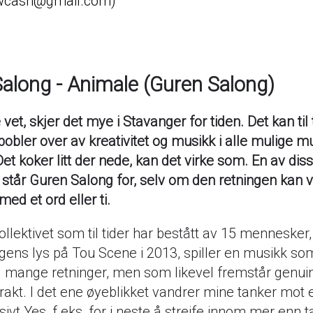
cash@gmail.com
along - Animale (Guren Salong)
 vet, skjer det mye i Stavanger for tiden. Det kan til 
obler over av kreativitet og musikk i alle mulige m
Det koker litt der nede, kan det virke som. En av dis
 står Guren Salong for, selv om den retningen kan 
med et ord eller ti.
ollektivet som til tider har bestått av 15 mennesker
agens lys på Tou Scene i 2013, spiller en musikk s
ig mange retninger, men som likevel fremstår genuin 
drakt. I det ene øyeblikket vandrer mine tanker mot 
ivt Yes, f.eks, for i neste å streife innom mer enn t