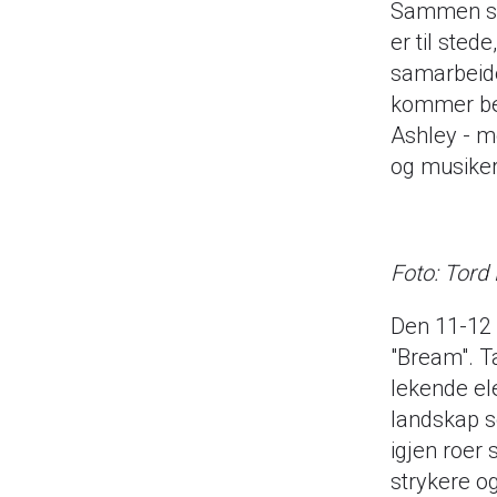
Sammen skap
er til sted
samarbeide
kommer best
Ashley - m
og musiker
Foto: Tord
Den 11-12 
"Bream". T
lekende el
landskap s
igjen roer 
strykere o