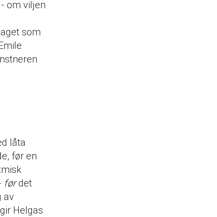
 - om viljen
laget som
 Emile
unstneren
d låta
e, før en
tmisk
-
før
det
g av
gir Helgas