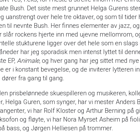
ate Bush. Det siste mest grunnet Helga Gurens 
g uanstrengt over hele tre oktaver, og som til tider 
n til nevnte Bush. Her finnes elementer av jazz, og
r slår rockens hjerte inn med ujevne mellomrom, o
elle stukturene ligger over det hele som en slags d
åneder har jeg sporadisk men intenst lyttet til den
ste EP,
Animale
, og hver gang har jeg sittet med nye 
e er i konstant bevegelse, og de inviterer lytteren 
e dører fra gang til gang.
il den prisbelønnede skuespilleren og musikeren, koll
aker, Helga Guren, som synger, har vi mester Anders
ngenter, vi har Rolf Kloster og Arthur Berning på gi
ksofon og fløyte, vi har Nora Myrset Asheim på fiol
på bass, og Jørgen Helliesen på trommer.