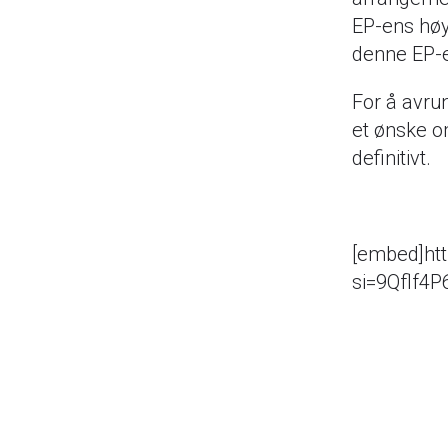
EP-ens høy
denne EP-e
For å avrun
et ønske om
definitivt.
[embed]ht
si=9Qflf4