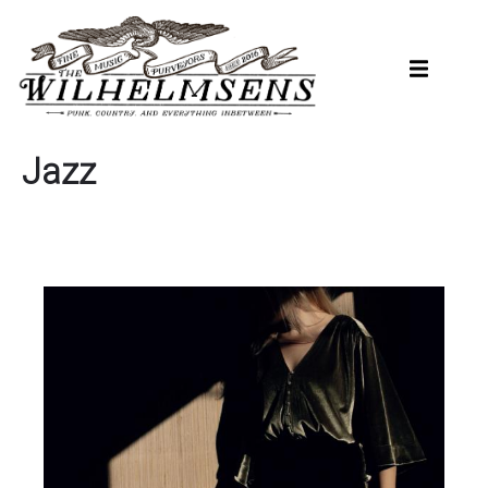
Hopp
til
hovedinnhold
Jazz