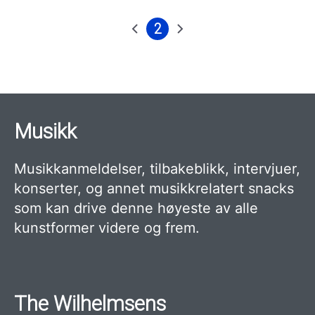
2
Forrige
Nåværende
Neste
Sider
side
side
side
Musikk
Musikkanmeldelser, tilbakeblikk, intervjuer,
konserter, og annet musikkrelatert snacks
som kan drive denne høyeste av alle
kunstformer videre og frem.
The Wilhelmsens