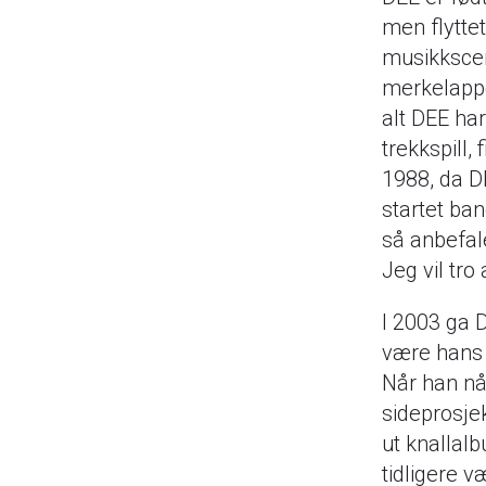
men flyttet
musikkscen
merkelappe
alt DEE har
trekkspill,
1988, da D
startet ba
så anbefal
Jeg vil tro
I 2003 ga 
være hans 
Når han nå
sideprosje
ut knallal
tidligere væ