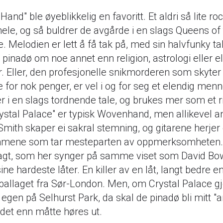
and" ble øyeblikkelig en favoritt. Et aldri så lite rock
hele, og så buldrer de avgårde i en slags Queens of
 Melodien er lett å få tak på, med sin halvfunky tak
 pinadø om noe annet enn religion, astrologi eller e
 Eller, den profesjonelle snikmorderen som skyte
e for nok penger, er vel i og for seg et elendig me
r i en slags tordnende tale, og brukes mer som et r
Crystal Palace" er typisk Wovenhand, men allikevel a
 Smith skaper ei sakral stemning, og gitarene herjer
mmene som tar mesteparten av oppmerksomheten. I t
agt, som her synger på samme viset som David Bow
ine hardeste låter. En killer av en låt, langt bedre e
ballaget fra Sør-London. Men, om Crystal Palace g
in egen på Selhurst Park, da skal de pinadø bli mitt "
 det enn måtte høres ut.