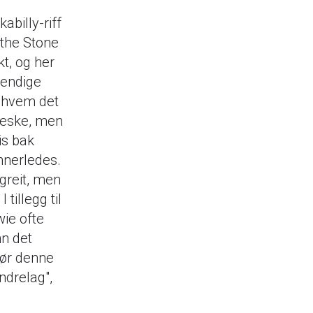
abilly-riff
 the Stone
t, og her
lendige
r hvem det
nneske, men
is bak
nnerledes.
 greit, men
illegg til
ie ofte
nn det
jør denne
andrelag",