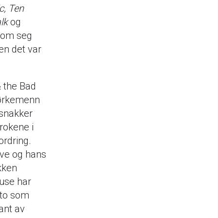
c, Ten
alk
og
 som seg
en det var
 the Bad
mørkemenn
 snakker
rokene i
ordring.
ave og hans
kken
ouse har
nto som
ant av