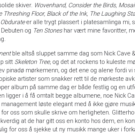
nsolide skiver.
Wovenhand, Consider the Birds, Mosai
 Threshing Floor, Black of the Ink, The Laughing St
y Obdurate
er alle trygt plassert i platesamlinga mi,
. Debuten og
Ten Stones
har vært mine favoritter, m
ag.
ment
ble altså sluppet samme dag som Nick Cave &
p sitt
Skeleton Tree
, og det at rockens to kuleste 
krev pinadø mørkemenn, og det ene og alene fordi vi
opiske artister som snakker rett til de mørkeste avk
lipper album på samme dag er både festlig og en utf
en ligger i å få omtalt begge albumene, noe Nick C
 management løste elegant med å ikke gjøre musi
g for oss som skulle skrive om herligheten. Glitterh
skverdig at de har gitt oss en konto hos dem, en ko
ulig for oss å sjekke ut ny musikk mange uker i fork