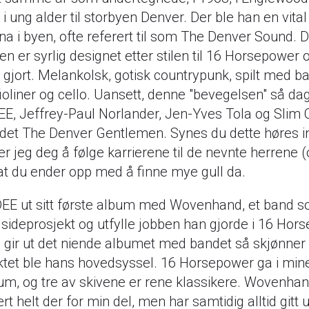
 i ung alder til storbyen Denver. Der ble han en vital
a i byen, ofte referert til som The Denver Sound. 
n er syrlig designet etter stilen til 16 Horsepower 
 gjort. Melankolsk, gotisk countrypunk, spilt med ba
 fioliner og cello. Uansett, denne "bevegelsen" så dag
EE, Jeffrey-Paul Norlander, Jen-Yves Tola og Slim
ndet The Denver Gentlemen. Synes du dette høres i
er jeg deg å følge karrierene til de nevnte herrene 
 at du ender opp med å finne mye gull da.
DEE ut sitt første album med Wovenhand, et band s
sideprosjekt og utfylle jobben han gjorde i 16 Hor
 gir ut det niende albumet med bandet så skjønner 
ktet ble hans hovedsyssel. 16 Horsepower ga i min
bum, og tre av skivene er rene klassikere. Wovenhan
rt helt der for min del, men har samtidig alltid gitt ut