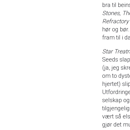
bra til bei
Stones, The
Refractor
hør og bør
fram til i d
Star Treat
Seeds slap
(ja, jeg s
om to dyst
hjertet) s
Utfordring
selskap og
tilgjengeli
vært så el
gjør det m