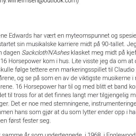
nny.wilhelmsen@outlook.com
ne Edwards har vært en myteomspunnet og spesiell
tartet sin musikalske karriere midt på 90-tallet. Je
en dagen
Sackcloth'N'Ashes
klasket meg midt på kjef
l 16 Horsepower kom i hus. Lite visste jeg da om at 
skulle følge tettere enn markeringsspillet til Claudio
årene, og se på som en av de viktigste musikerne i m
årene. 16 Horsepower har til og med blitt et band k
det til tross for at det finnes langt mer tilgjengelig 
ger. Det er noe med stemningene, instrumenteringe
men hans som gjør at du som lytter ender opp i h
n først fester seg.
t samme år som undertegnede, i 1968, i Englewood,