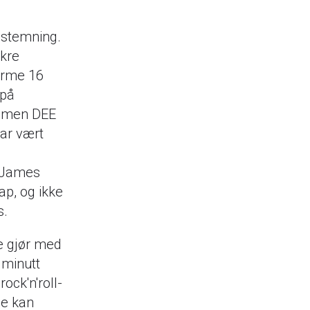
k stemning.
ekre
ærme 16
 på
, men DEE
har vært
g James
ap, og ikke
s.
e gjør med
 minutt
ock'n'roll-
de kan