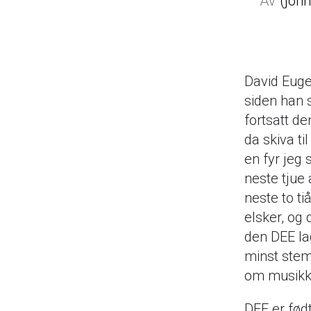
joh
David Euge
siden han s
fortsatt d
da skiva ti
en fyr jeg 
neste tjue 
neste to ti
elsker, og 
den DEE la
minst stem
om musikke
DEE er fød