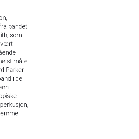
on,
fra bandet
ith, som
 vært
lående
helst måte
rd Parker
band i de
 enn
ropiske
 perkusjon,
 stemme