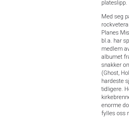
plateslipp. 
Med seg på
rockvetera
Planes Mis
bl.a. har s
medlem av 
albumet fr
snakker om
(Ghost, Hol
hardeste sj
tidligere.
kirkebrenne
enorme do
fylles oss