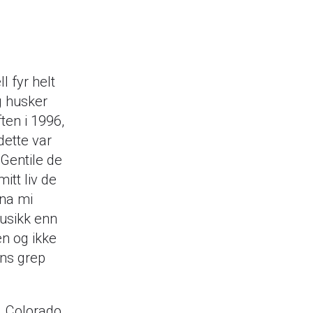
 fyr helt
g husker
ten i 1996,
dette var
 Gentile de
itt liv de
ona mi
musikk enn
n og ikke
ans grep
 Colorado,