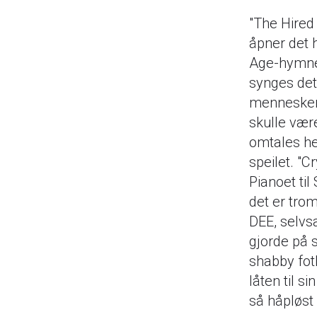
"The Hired H
åpner det 
Age-hymne.
synges det
mennesker.
skulle vær
omtales he
speilet. "
Pianoet til
det er tro
DEE, selvs
gjorde på s
shabby fot
låten til s
så håpløst