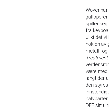
Wovenhand 
galloperend
spiller seg
fra keyboa
ulikt det v
nok en av 
metall- og
Treatment
verdensrom
være med p
langt der u
den styres
innstendig
halvparten 
DEE sitt un