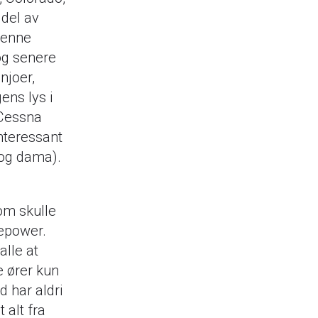
 del av
Denne
og senere
njoer,
ens lys i
 Cessna
nteressant
(og dama).
om skulle
sepower.
alle at
e ører kun
d har aldri
 alt fra