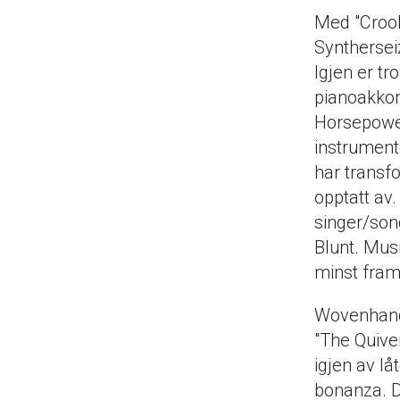
Med "Crook 
Synthersei
Igjen er tr
pianoakko
Horsepower
instrument
har transfo
opptatt av
singer/son
Blunt. Mus
minst framf
Wovenhand 
"The Quiver
igjen av lå
bonanza. De