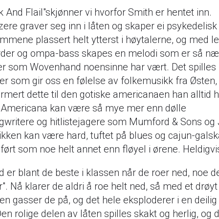
And Flail"skjønner vi hvorfor Smith er hentet inn.
zere graver seg inn i låten og skaper ei psykedelis
ommene plassert helt ytterst i høytalerne, og med l
rder og ompa-bass skapes en melodi som er så n
 som Wovenhand noensinne har vært. Det spilles
er som gir oss en følelse av folkemusikk fra Østen
rmert dette til den gotiske americanaen han alltid 
. Americana kan være så mye mer enn dølle
gwritere og hitlistejagere som Mumford & Sons o
ikken kan være hard, tuftet på blues og cajun-galsk
ørt som noe helt annet enn fløyel i ørene. Heldigvi
er blant de beste i klassen når de roer ned, noe d
". Nå klarer de aldri å roe helt ned, så med et drøyt
ten gasser de på, og det hele eksploderer i en deilig r
n rolige delen av låten spilles skakt og herlig, og 