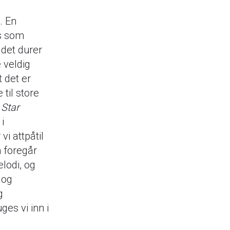
. En
is som
 det durer
 veldig
t det er
til store
,
Star
i
i attpåtil
 foregår
elodi, og
 og
g
ges vi inn i