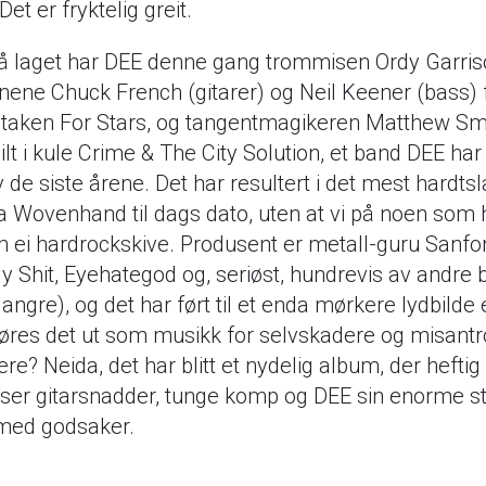
Det er fryktelig greit.
 laget har DEE denne gang trommisen Ordy Garris
nene Chuck French (gitarer) og Neil Keener (bass) 
taken For Stars, og tangentmagikeren Matthew Sm
pilt i kule Crime & The City Solution, et band DEE har
de siste årene. Det har resultert i det mest hardts
a Wovenhand til dags dato, uten at vi på noen som 
 ei hardrockskive. Produsent er metall-guru Sanfo
y Shit, Eyehategod og, seriøst, hundrevis av andre 
angre), og det har ført til et enda mørkere lydbilde
 Høres det ut som musikk for selvskadere og misant
re? Neida, det har blitt et nydelig album, der heftig
ser gitarsnadder, tunge komp og DEE sin enorme
 med godsaker.