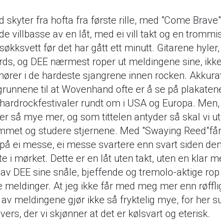
skyter fra hofta fra første rille, med "Come Brave"
e villbasse av en låt, med ei vill takt og en tromm
 søkksvett før det har gått ett minutt. Gitarene hyler,
rds, og DEE nærmest roper ut meldingene sine, ikke
i hører i de hardeste sjangrene innen rocken. Akkura
grunnene til at Wovenhand ofte er å se på plakatene 
 hardrockfestivaler rundt om i USA og Europa. Men
er så mye mer, og som tittelen antyder så skal vi ut 
met og studere stjernene. Med "Swaying Reed"får v
å ei messe, ei messe svartere enn svart siden den
te i mørket. Dette er en låt uten takt, uten en klar m
 av DEE sine snåle, bjeffende og tremolo-aktige rop
e meldinger. At jeg ikke får med meg mer enn røffli
av meldingene gjør ikke så fryktelig mye, for her su
ivers, der vi skjønner at det er kølsvart og eterisk.