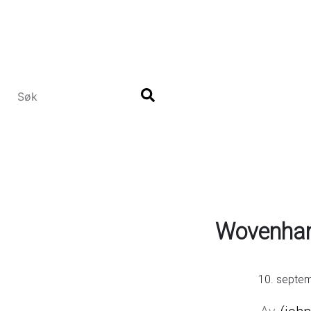
Hopp
til
hovedinnhold
Wovenhand
10. septe