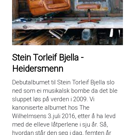
Stein Torleif Bjella -
Heidersmenn
Debutalbumet til Stein Torleif Bjella slo
ned som ei musikalsk bombe da det ble
sluppet løs på verden i 2009. Vi
kanoniserte albumet hos The
Wilhelmsens 3.juli 2016, etter å ha levd
med de elleve låtperlene i sju år. Så,
hvordan står den seg i dag, femten år