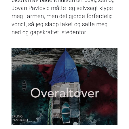
blodfan av både Knutsen & Ludvigsen óg
Jovan Pavlovic måtte jeg selvsagt klype
meg i armen, men det gjorde forferdelig
vondt, så jeg slapp taket og satte meg
ned og gapskrattet istedenfor.