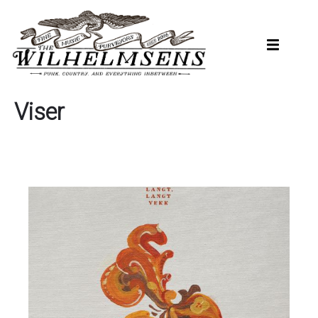
Hopp
til
hovedinnhold
Viser