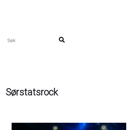
Hopp
til
hovedinnhold
Sørstatsrock