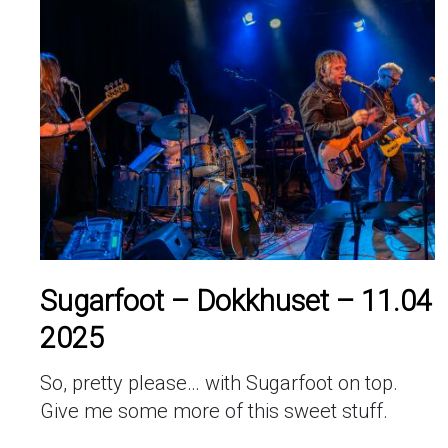
Sugarfoot – Dokkhuset – 11.04
2025
So, pretty please… with Sugarfoot on top.
Give me some more of this sweet stuff.