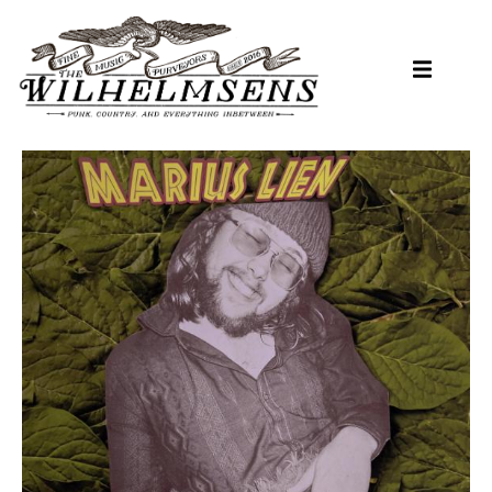
Hopp
til
hovedinnhold