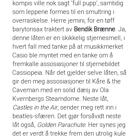
kompis ville nok sagt ’full pupp’, samtidig
som leppene formes til en smultring i
overraskelse. Herre jemini, for en tøff
barytonsax traktert av
Bendik Brænne
. Ja,
denne låten er en skikkelig stjernesmell, i
hvert fall med tanke på at musikkmerket
Casio ble myntet med en tanke om å
fremkalle assosiasjoner til stjernebildet
Cassiopeia. Når det gjelder selve låten, så
gir den meg assosiasjoner til Kåre & the
Caveman med en solid dæsj av Ola
Kvernbergs Steamdome. Neste låt,
Castles in the Air
, sender meg rett inn i
beatles-sfæren. Det gjør forsåvidt neste
låt også,
Golden Parachute
. Her synes jeg
det er verdt å trekke frem den utrolig kule