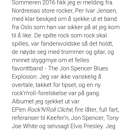
Sommeren 2016 fikk jeg ei melding fra
Nordreisas store rocker, Per Ivar Jensen,
med klar beskjed om å sjekke ut et band
fra Oslo som han var sikker på at jeg kom
til å like. De spilte rock som rock skal
spilles, var fandenivoldske så det holdt,
de nøyde seg med trommer og gitar, og
minnet styggmye om et felles
favorittband - The Jon Spencer Blues
Explosion. Jeg var ikke vanskelig å
overtale, takket for tipset, og en ny
rock'n'roll-forelskelse var på gang.
Albumet jeg sjekket ut var
EP'en
Rock'N'Roll Cliché
, fire låter, full fart,
referanser til Keefer'n, Jon Spencer, Tony
Joe White og selvsagt Elvis Presley. Jeg