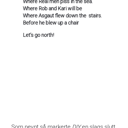
Where Real men piss in the sea.
Where Rob and Kari will be
Where Asgaut flew down the stairs.
Before he blew up a chair
Let’s go north!
Som nevnt så markerte
DIY
en slags slutt