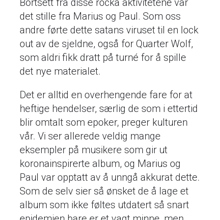
Bortsett fra disse rocka aktivitetene var
det stille fra Marius og Paul. Som oss
andre førte dette satans viruset til en lock
out av de sjeldne, også for Quarter Wolf,
som aldri fikk dratt på turné for å spille
det nye materialet.
Det er alltid en overhengende fare for at
heftige hendelser, særlig de som i ettertid
blir omtalt som epoker, preger kulturen
vår. Vi ser allerede veldig mange
eksempler på musikere som gir ut
koronainspirerte album, og Marius og
Paul var opptatt av å unngå akkurat dette.
Som de selv sier så ønsket de å lage et
album som ikke føltes utdatert så snart
epidemien bare er et vagt minne, men