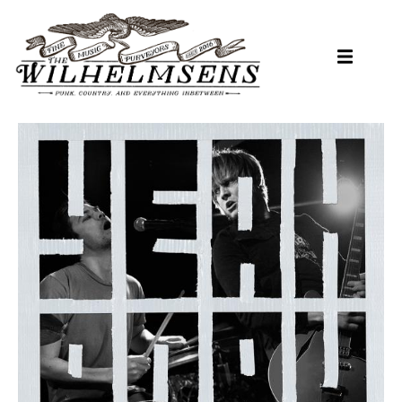
Hopp
til
hovedinnhold