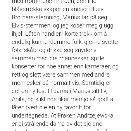
med trommene i introen, den lille
blåserrekka skaper en anelse Blues
Brothers-stemning, Marius tar på seg
Elvis-stemmen, og jeg koser meg glugg
ihjel. Låten handler i korte trekk om å
endelig kunne klemme folk, gjerne svette
folk, skåle og drikke seg snydens
sammen med bra mennesker, spille
konserter for noe annet enn kameraer, og
rett og slett være sammen med andre
mennesker på normalt vis. Samtidig er
det en hyllest til dama i Marius sitt liv,
Anita, og slikt noe liker man jo så godt at
låten tvert ble en ny favoritt for
undertegnede. At Frøken Andrzejewska
er ei strålende dama av det sjeldne