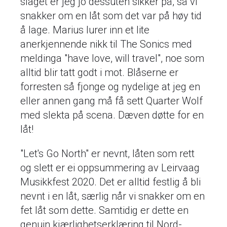
slaget er jeg jo dessuten sikker på, så vi
snakker om en låt som det var på høy tid
å lage. Marius lurer inn et lite
anerkjennende nikk til The Sonics med
meldinga "have love, will travel", noe som
alltid blir tatt godt i mot. Blåserne er
forresten så fjonge og nydelige at jeg en
eller annen gang må få sett Quarter Wolf
med slekta på scena. Dæven døtte for en
låt!
"Let's Go North" er nevnt, låten som rett
og slett er ei oppsummering av Leirvaag
Musikkfest 2020. Det er alltid festlig å bli
nevnt i en låt, særlig når vi snakker om en
fet låt som dette. Samtidig er dette en
genuin kjærlighetserklæring til Nord-