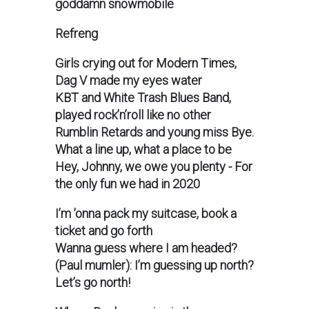
goddamn snowmobile
Refreng
Girls crying out for Modern Times,
Dag V made my eyes water
KBT and White Trash Blues Band,
played rock’n’roll like no other
Rumblin Retards and young miss Bye.
What a line up, what a place to be
Hey, Johnny, we owe you plenty - For
the only fun we had in 2020
I’m ’onna pack my suitcase, book a
ticket and go forth
Wanna guess where I am headed?
(Paul mumler): I’m guessing up north?
Let’s go north!