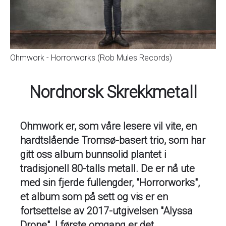
Ohmwork - Horrorworks (Rob Mules Records)
Nordnorsk Skrekkmetall
Ohmwork er, som våre lesere vil vite, en
hardtslående Tromsø-basert trio, som har
gitt oss album bunnsolid plantet i
tradisjonell 80-talls metall. De er nå ute
med sin fjerde fullengder, "Horrorworks",
et album som på sett og vis er en
fortsettelse av 2017-utgivelsen "Alyssa
Drone". I første omgang er det