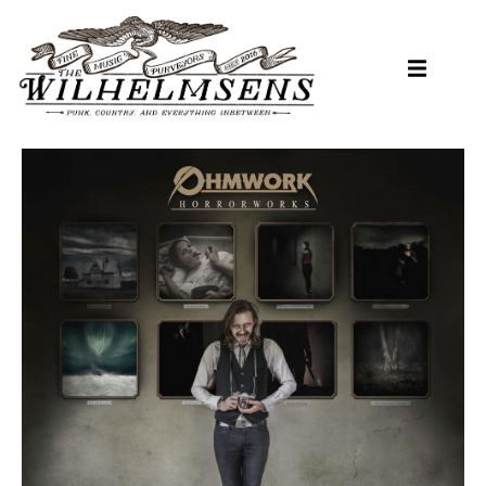
Hopp
til
hovedinnhold